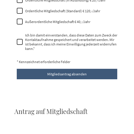
Ordentliche Mitgliedschaft (in Ausbildung) € 20,-/Jahr
Ordentliche Mitgliedschaft (Standard) € 120,-/Jahr
Außerordentliche Mitgliedschaft € 40,-/Jahr
Ich bin damit einverstanden, dass diese Daten zum Zweck der
Kontaktaufnahme gespeichert und verarbeitet werden. Mir
ist bekannt, dass ich meine Einwilligung jederzeit widerrufen
kann.
*
* Kennzeichnet erforderliche Felder
Mitgliedsantrag absenden
Antrag auf Mitgliedschaft