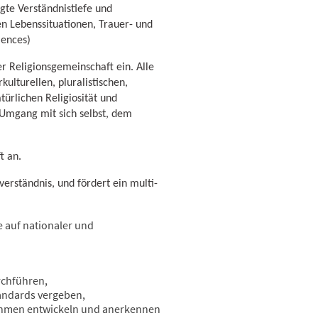
gte Verständnistiefe und
en Lebenssituationen, Trauer- und
iences)
er Religionsgemeinschaft ein. Alle
kulturellen, pluralistischen,
ürlichen Religiosität und
 Umgang mit sich selbst, dem
t an.
erständnis, und fördert ein multi-
 auf nationaler und
rchführen,
tandards vergeben,
ahmen entwickeln und anerkennen