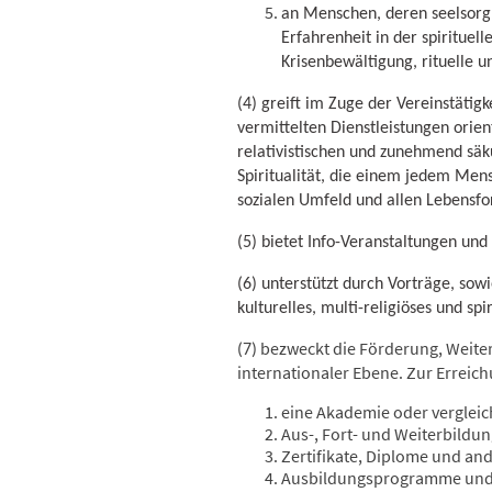
an Menschen, deren seelsorgl
Erfahrenheit in der spirituel
Krisenbewältigung, rituelle 
(4) greift im Zuge der Vereinstätig
vermittelten Dienstleistungen orient
relativistischen und zunehmend säk
Spiritualität, die einem jedem Me
sozialen Umfeld und allen Lebens
(5) bietet Info-Veranstaltungen un
(6) unterstützt durch Vorträge, sow
kulturelles, multi-religiöses und spi
bezweckt die Förderung, Weite
(7)
internationaler Ebene. Zur Erreic
eine Akademie oder vergleic
Aus-, Fort- und Weiterbild
Zertifikate, Diplome und an
Ausbildungsprogramme und Q