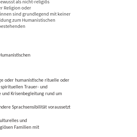
wusst als nicht-religiös
r Religion oder
innen sind grundlegend mit keiner
bildung zum Humanistischen
 bestehenden
 Humanistischen
e oder humanistische rituelle oder
spirituellen Trauer- und
ge und Krisenbegleitung rund um
ndere Sprachsensibilität voraussetzt
ulturelles und
igiösen Familien mit