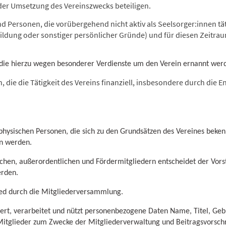
n der Umsetzung des Vereinszwecks beteiligen.
d Personen, die vorübergehend nicht aktiv als Seelsorger:innen tät
ildung oder sonstiger persönlicher Gründe) und für diesen Zeitrau
, die hierzu wegen besonderer Verdienste um den Verein ernannt wer
 die die Tätigkeit des Vereins finanziell, insbesondere durch die 
 physischen Personen, die sich zu den Grundsätzen des Vereines beken
en werden.
ichen, außerordentlichen und Fördermitgliedern entscheidet der Vor
rden.
ed durch die Mitgliederversammlung.
ert, verarbeitet und nützt personenbezogene Daten Name, Titel, Gebu
 Mitglieder zum Zwecke der Mitgliederverwaltung und Beitragsvorsc