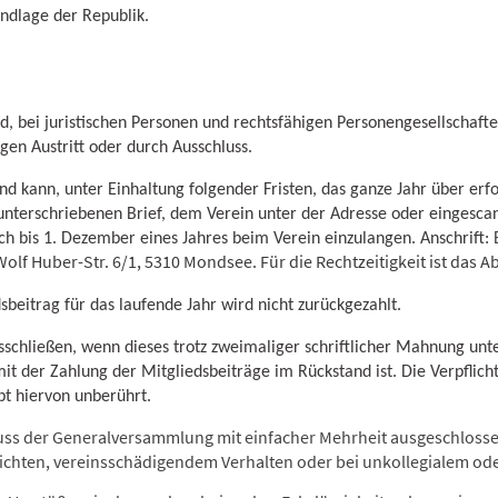
ndlage der Republik.
od, bei juristischen Personen und rechtsfähigen Personengesellschafte
igen Austritt oder durch Ausschluss.
d kann, unter Einhaltung folgender Fristen, das ganze Jahr über erfo
unterschriebenen Brief, dem Verein unter der Adresse oder eingescan
ich bis 1. Dezember eines Jahres beim Verein einzulangen. Anschrift:
 Wolf Huber-Str. 6/1, 5310 Mondsee. Für die Rechtzeitigkeit ist da
dsbeitrag für das laufende Jahr wird nicht zurückgezahlt.
usschließen, wenn dieses trotz zweimaliger schriftlicher Mahnung u
it der Zahlung der Mitgliedsbeiträge im Rückstand ist. Die Verpflicht
t hiervon unberührt.
luss der Generalversammlung mit einfacher Mehrheit ausgeschloss
lichten, vereinsschädigendem Verhalten oder bei unkollegialem o