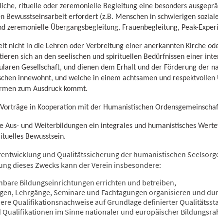
iche, rituelle oder zeremonielle Begleitung eine besonders ausgeprä
len Bewusstseinsarbeit erfordert (z.B. Menschen in schwierigen sozial
und zeremonielle Übergangsbegleitung, Frauenbegleitung, Peak-Exper
keit nicht in die Lehren oder Verbreitung einer anerkannten Kirche od
ieren sich an den seelischen und spirituellen Bedürfnissen einer inter
ularen Gesellschaft, und dienen dem Erhalt und der Förderung der nat
nschen innewohnt, und welche in einem achtsamen und respektvollen
formen zum Ausdruck kommt.
d Vorträge in Kooperation mit der Humanistischen Ordensgemeinschaf
ie Aus- und Weiterbildungen ein integrales und humanistisches Wertev
rituelles Bewusstsein.
rentwicklung und Qualitätssicherung der humanistischen Seelsorge
hung dieses Zwecks kann der Verein insbesondere:
hbare Bildungseinrichtungen errichten und betreiben,
ungen, Lehrgänge, Seminare und Fachtagungen organisieren und du
dere Qualifikationsnachweise auf Grundlage definierter Qualitätss
ualifikationen im Sinne nationaler und europäischer Bildungsr