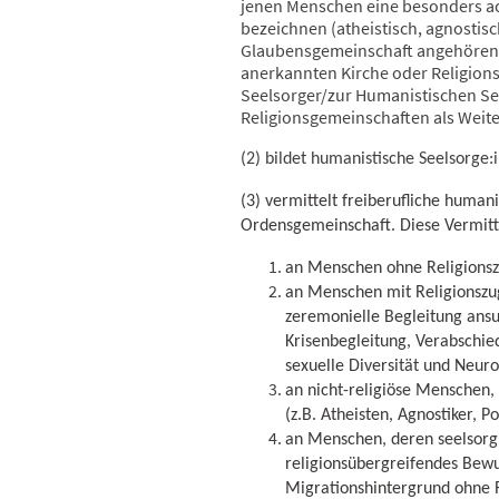
jenen Menschen eine besonders ach
bezeichnen (atheistisch, agnostisc
Glaubensgemeinschaft angehören (
anerkannten Kirche oder Religion
Seelsorger/zur Humanistischen See
Religionsgemeinschaften als Weite
(2) bildet humanistische Seelsorge:
(3) vermittelt freiberufliche human
Ordensgemeinschaft. Diese Vermittl
an Menschen ohne Religionszu
an Menschen mit Religionszug
zeremonielle Begleitung ansuc
Krisenbegleitung, Verabschie
sexuelle Diversität und Neuro
an nicht-religiöse Menschen, 
(z.B. Atheisten, Agnostiker, P
an Menschen, deren seelsorgli
religionsübergreifendes Bewus
Migrationshintergrund ohne R