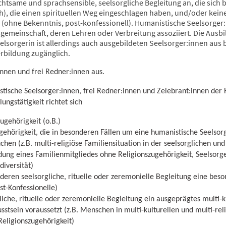
tsame und sprachsensible, seelsorgliche Begleitung an, die sich be
h), die einen spirituellen Weg eingeschlagen haben, und/oder keine
ohne Bekenntnis, post-konfessionell). Humanistische Seelsorger:
sgemeinschaft, deren Lehren oder Verbreitung assoziiert. Die Aus
lsorgerin ist allerdings auch ausgebildeten Seelsorger:innen aus
rbildung zugänglich.
innen und frei Redner:innen aus.
istische Seelsorger:innen, frei Redner:innen und Zelebrant:innen der
ungstätigkeit richtet sich
gehörigkeit (o.B.)
ehörigkeit, die in besonderen Fällen um eine humanistische Seelsorg
hen (z.B. multi-religiöse Familiensituation in der seelsorglichen und 
dung eines Familienmitgliedes ohne Religionszugehörigkeit, Seelsor
diversität)
deren seelsorgliche, rituelle oder zeremonielle Begleitung eine beso
ost-Konfessionelle)
che, rituelle oder zeremonielle Begleitung ein ausgeprägtes multi-k
stsein voraussetzt (z.B. Menschen in multi-kulturellen und multi-rel
eligionszugehörigkeit)