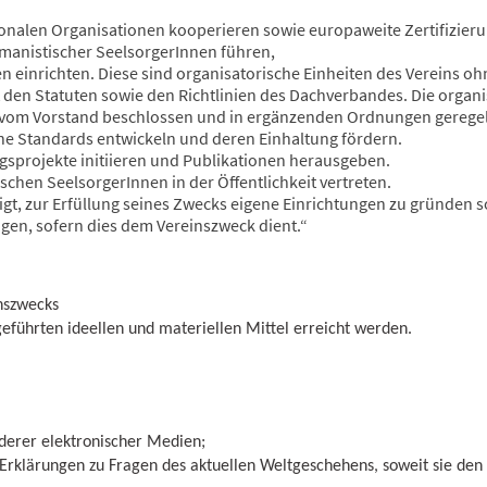
ionalen Organisationen kooperieren sowie europaweite Zertifizie
humanistischer SeelsorgerInnen führen,
n einrichten. Diese sind organisatorische Einheiten des Vereins oh
 den Statuten sowie den Richtlinien des Dachverbandes. Die organ
vom Vorstand beschlossen und in ergänzenden Ordnungen geregel
che Standards entwickeln und deren Einhaltung fördern.
sprojekte initiieren und Publikationen herausgeben.
schen SeelsorgerInnen in der Öffentlichkeit vertreten.
gt, zur Erfüllung seines Zwecks eigene Einrichtungen zu gründen s
igen, sofern dies dem Vereinszweck dient.“
inszwecks
geführten ideellen und materiellen Mittel erreicht werden.
nderer elektronischer Medien;
rklärungen zu Fragen des aktuellen Weltgeschehens, soweit sie den T