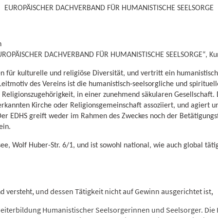
EUROPÄISCHER DACHVERBAND FÜR HUMANISTISCHE SEELSORGE
h
UROPÄISCHER DACHVERBAND FÜR HUMANISTISCHE SEELSORGE“, Kur
en für kulturelle und religiöse Diversität, und vertritt ein humanistisc
Leitmotiv des Vereins ist die humanistisch-seelsorgliche und spiritu
 Religionszugehörigkeit, in einer zunehmend säkularen Gesellschaft. 
erkannten Kirche oder Religionsgemeinschaft assoziiert, und agier
 Der EDHS greift weder im Rahmen des Zweckes noch der Betätigungsf
ein.
ee, Wolf Huber-Str. 6/1, und ist sowohl national, wie auch global täti
, und dessen Tätigkeit nicht auf Gewinn ausgerichtet ist,
d versteht
eiterbildung Humanistischer Seelsorgerinnen und Seelsorger. Die 