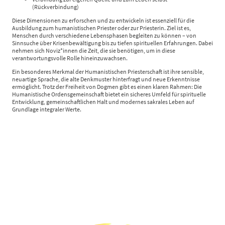
(Rückverbindung)
Diese Dimensionen zu erforschen und zu entwickeln ist essenziell für die
Ausbildung zum humanistischen Priester oder zur Priesterin. Ziel ist es,
Menschen durch verschiedene Lebensphasen begleiten zu können – von
Sinnsuche über Krisenbewältigung bis zu tiefen spirituellen Erfahrungen. Dabei
nehmen sich Noviz*innen die Zeit, die sie benötigen, um in diese
verantwortungsvolle Rolle hineinzuwachsen.
Ein besonderes Merkmal der Humanistischen Priesterschaft ist ihre sensible,
neuartige Sprache, die alte Denkmuster hinterfragt und neue Erkenntnisse
ermöglicht. Trotz der Freiheit von Dogmen gibt es einen klaren Rahmen: Die
Humanistische Ordensgemeinschaft bietet ein sicheres Umfeld für spirituelle
Entwicklung, gemeinschaftlichen Halt und modernes sakrales Leben auf
Grundlage integraler Werte.