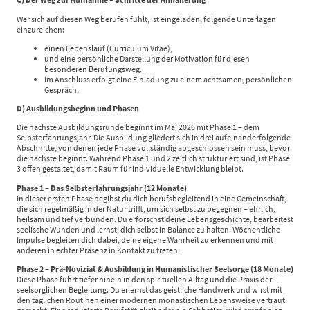
Wer sich auf diesen Weg berufen fühlt, ist eingeladen, folgende Unterlagen
einzureichen:
einen Lebenslauf (Curriculum Vitae),
und eine persönliche Darstellung der Motivation für diesen
besonderen Berufungsweg.
Im Anschluss erfolgt eine Einladung zu einem achtsamen, persönlichen
Gespräch.
D) Ausbildungsbeginn und Phasen
Die nächste Ausbildungsrunde beginnt im Mai 2026 mit Phase 1 – dem
Selbsterfahrungsjahr. Die Ausbildung gliedert sich in drei aufeinanderfolgende
Abschnitte, von denen jede Phase vollständig abgeschlossen sein muss, bevor
die nächste beginnt. Während Phase 1 und 2 zeitlich strukturiert sind, ist Phase
3 offen gestaltet, damit Raum für individuelle Entwicklung bleibt.
Phase 1 – Das Selbsterfahrungsjahr (12 Monate)
In dieser ersten Phase begibst du dich berufsbegleitend in eine Gemeinschaft,
die sich regelmäßig in der Natur trifft, um sich selbst zu begegnen – ehrlich,
heilsam und tief verbunden. Du erforschst deine Lebensgeschichte, bearbeitest
seelische Wunden und lernst, dich selbst in Balance zu halten. Wöchentliche
Impulse begleiten dich dabei, deine eigene Wahrheit zu erkennen und mit
anderen in echter Präsenz in Kontakt zu treten.
Phase 2 – Prä-Noviziat & Ausbildung in Humanistischer Seelsorge (18 Monate)
Diese Phase führt tiefer hinein in den spirituellen Alltag und die Praxis der
seelsorglichen Begleitung. Du erlernst das geistliche Handwerk und wirst mit
den täglichen Routinen einer modernen monastischen Lebensweise vertraut