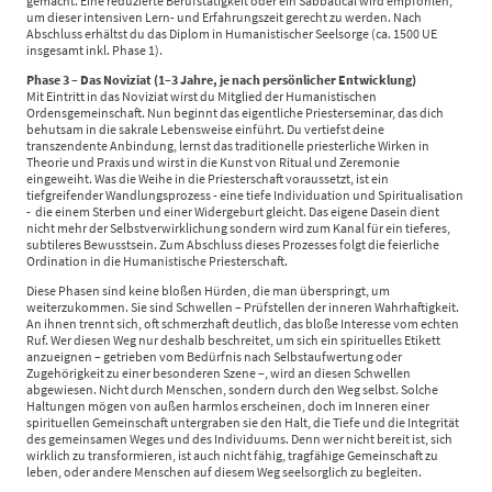
gemacht. Eine reduzierte Berufstätigkeit oder ein Sabbatical wird empfohlen,
um dieser intensiven Lern- und Erfahrungszeit gerecht zu werden. Nach
Abschluss erhältst du das Diplom in Humanistischer Seelsorge (ca. 1500 UE
insgesamt inkl. Phase 1).
Phase 3 – Das Noviziat (1–3 Jahre, je nach persönlicher Entwicklung)
Mit Eintritt in das Noviziat wirst du Mitglied der Humanistischen
Ordensgemeinschaft. Nun beginnt das eigentliche Priesterseminar, das dich
behutsam in die sakrale Lebensweise einführt. Du vertiefst deine
transzendente Anbindung, lernst das traditionelle priesterliche Wirken in
Theorie und Praxis und wirst in die Kunst von Ritual und Zeremonie
eingeweiht. Was die Weihe in die Priesterschaft voraussetzt, ist ein
tiefgreifender Wandlungsprozess - eine tiefe Individuation und Spiritualisation
- die einem Sterben und einer Widergeburt gleicht. Das eigene Dasein dient
nicht mehr der Selbstverwirklichung sondern wird zum Kanal für ein tieferes,
subtileres Bewusstsein. Zum Abschluss dieses Prozesses folgt die feierliche
Ordination in die Humanistische Priesterschaft.
Diese Phasen sind keine bloßen Hürden, die man überspringt, um
weiterzukommen. Sie sind Schwellen – Prüfstellen der inneren Wahrhaftigkeit.
An ihnen trennt sich, oft schmerzhaft deutlich, das bloße Interesse vom echten
Ruf. Wer diesen Weg nur deshalb beschreitet, um sich ein spirituelles Etikett
anzueignen – getrieben vom Bedürfnis nach Selbstaufwertung oder
Zugehörigkeit zu einer besonderen Szene –, wird an diesen Schwellen
abgewiesen. Nicht durch Menschen, sondern durch den Weg selbst. Solche
Haltungen mögen von außen harmlos erscheinen, doch im Inneren einer
spirituellen Gemeinschaft untergraben sie den Halt, die Tiefe und die Integrität
des gemeinsamen Weges und des Individuums. Denn wer nicht bereit ist, sich
wirklich zu transformieren, ist auch nicht fähig, tragfähige Gemeinschaft zu
leben, oder andere Menschen auf diesem Weg seelsorglich zu begleiten.