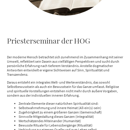
Priesterseminar der HOG
Der moderne Mensch betrachtet sich zunehmend im Zusammenhang mit seiner
Umwelt, reflektiert sein Dasein aus vielfältigen Perspektiven und sucht durch
persönliche Erfahrung nach tieferem Verständnis. Anstelle dogmatischer
Antworten entwickelt er eigene Sichtweisen auf Sinn, Spiritualität und
Transzendenz.
Daraus entsteht ein integrales Welt- und Werteverständnis, das sowohl
Selbstbewusstsein als auch ein Bewusstsein für das Ganze umfasst. Religiöse
und spirituelle Vorstellungen entstehen nicht mehr durch äußere Vorgaben,
sondern aus der individuellen inneren Erfahrung.
Zentrale Elemente dieser natürlichen Spiritualität sind:
Selbstwahrnehmung und innere Heimat (All-ein(s)-sein)
Zugehörigkeit zu einem größeren Ganzen (Gemeinschaft)
Sinnvolle Mitgestaltung dieses Ganzen (Integralität)
Wertschätzendes Miteinander (Humanität)
Bewusste Rituale für Lebensübergänge (Ritualität)
Verbindung zur eigenen Quelle und zum Leben selbst