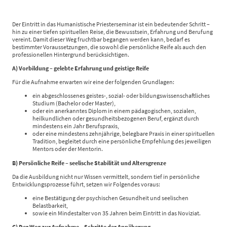
Der Eintritt in das Humanistische Priesterseminar ist ein bedeutender Schritt –
hin zu einer tiefen spirituellen Reise, die Bewusstsein, Erfahrung und Berufung
vereint. Damit dieser Weg fruchtbar begangen werden kann, bedarf es
bestimmter Voraussetzungen, die sowohl die persönliche Reife als auch den
professionellen Hintergrund berücksichtigen.
A) Vorbildung – gelebte Erfahrung und geistige Reife
Für die Aufnahme erwarten wir eine der folgenden Grundlagen:
ein abgeschlossenes geistes-, sozial- oder bildungswissenschaftliches
Studium (Bachelor oder Master),
oder ein anerkanntes Diplom in einem pädagogischen, sozialen,
heilkundlichen oder gesundheitsbezogenen Beruf, ergänzt durch
mindestens ein Jahr Berufspraxis,
oder eine mindestens zehnjährige, belegbare Praxis in einer spirituellen
Tradition, begleitet durch eine persönliche Empfehlung des jeweiligen
Mentors oder der Mentorin.
B) Persönliche Reife – seelische Stabilität und Altersgrenze
Da die Ausbildung nicht nur Wissen vermittelt, sondern tief in persönliche
Entwicklungsprozesse führt, setzen wir Folgendes voraus:
eine Bestätigung der psychischen Gesundheit und seelischen
Belastbarkeit,
sowie ein Mindestalter von 35 Jahren beim Eintritt in das Noviziat.
C) Der Weg zur Aufnahme – Schritte der Annäherung